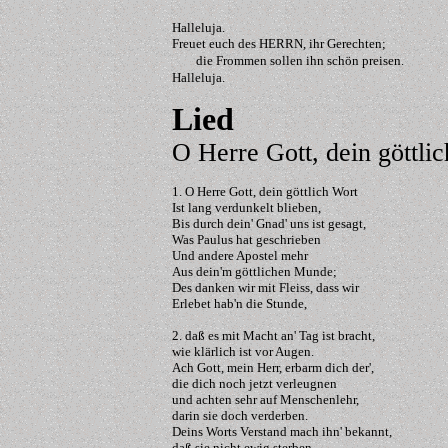
Halleluja.
Freuet euch des HERRN, ihr Gerechten;
die Frommen sollen ihn schön preisen.
Halleluja.
Lied
O Herre Gott, dein göttlic
1. O Herre Gott, dein göttlich Wort
Ist lang verdunkelt blieben,
Bis durch dein' Gnad' uns ist gesagt,
Was Paulus hat geschrieben
Und andere Apostel mehr
Aus dein'm göttlichen Munde;
Des danken wir mit Fleiss, dass wir
Erlebet hab'n die Stunde,
2. daß es mit Macht an' Tag ist bracht,
wie klärlich ist vor Augen.
Ach Gott, mein Herr, erbarm dich der',
die dich noch jetzt verleugnen
und achten sehr auf Menschenlehr,
darin sie doch verderben.
Deins Worts Verstand mach ihn' bekannt,
daß sie nicht ewig sterben.