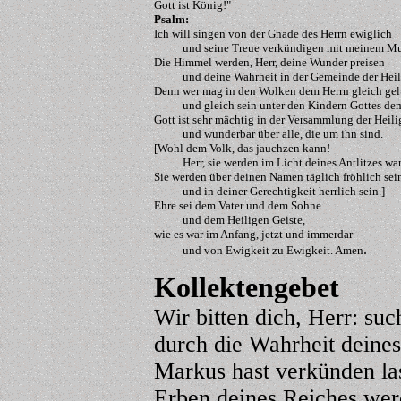
Gott ist König!"
Psalm
:
Ich will singen von der Gnade des Herrn ewiglich
und seine Treue verkündigen mit meinem Mun
Die Himmel werden, Herr, deine Wunder preisen
und deine Wahrheit in der Gemeinde der Heil
Denn wer mag in den Wolken dem Herrn gleich gel
und gleich sein unter den Kindern Gottes de
Gott ist sehr mächtig in der Versammlung der Heil
und wunderbar über alle, die um ihn sind.
[Wohl dem Volk, das jauchzen kann!
Herr, sie werden im Licht deines Antlitzes wa
Sie werden über deinen Namen täglich fröhlich sei
und in deiner Gerechtigkeit herrlich sein.]
Ehre sei dem Vater und dem Sohne
und dem Heiligen Geiste,
wie es war im Anfang, jetzt und immerdar
.
und von Ewigkeit zu Ewigkeit. Amen
Kollektengebet
Wir bitten dich, Herr: su
durch die Wahrheit deine
Markus hast verkünden l
Erben deines Reiches wer